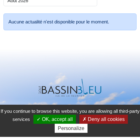
Aucune actualité n'est disponible pour le moment.
If you continue to browse this website, you are allowing all third-party
GOLF DU BASSIN BLEU
services
OK, accept all
Deny all cookies
75 rue du Golf - Villèle
Personalize
97435 Saint-Gilles-Les-Hauts, Réunion